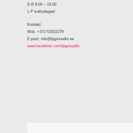
E-R 9:00 – 19:00
L-P kokkuleppel
Kontakt:
Mob. +372 53022279
E-post: info@lpgstuudio.ee
www.facebook.com/lpgstuudio