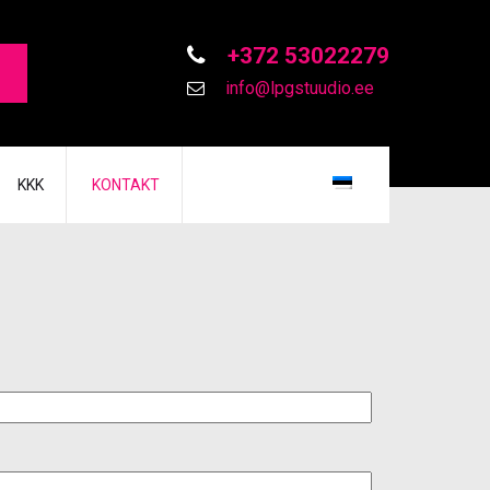
+372 53022279
info@lpgstuudio.ee
KKK
KONTAKT