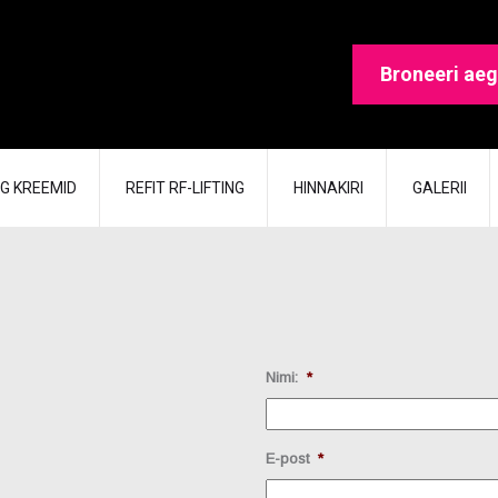
Broneeri aeg
G KREEMID
REFIT RF-LIFTING
HINNAKIRI
GALERII
Nimi:
*
E-post
*