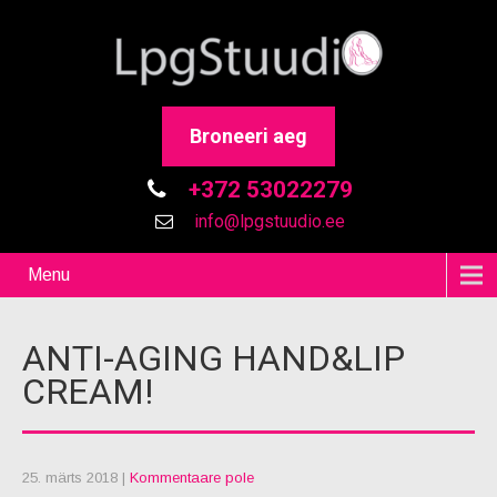
Broneeri aeg
+372 53022279
info@lpgstuudio.ee
Menu
ANTI-AGING HAND&LIP
CREAM!
25. märts 2018
|
Kommentaare pole