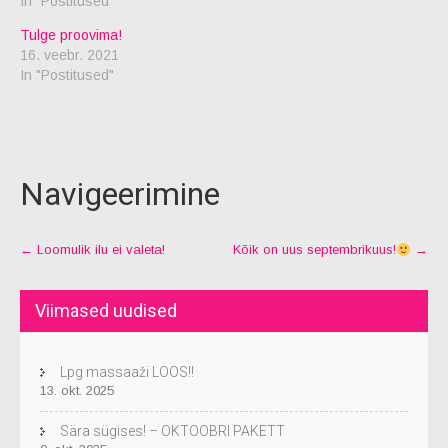
In "Postitused"
Tulge proovima!
16. veebr. 2021
In "Postitused"
Navigeerimine
←
Loomulik ilu ei valeta!
Kõik on uus septembrikuus!
→
Viimased uudised
Lpg massaaži LOOS!!
13. okt. 2025
Sära sügises! – OKTOOBRI PAKETT