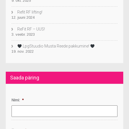
9. okt. 2025
Refit RF lifting!
12. juuni 2024
ReFit RF – UUS!
3. veebr. 2023
LpgStuudio Musta Reede pakkumine!
19. nov. 2022
Saada päring
Nimi:
*