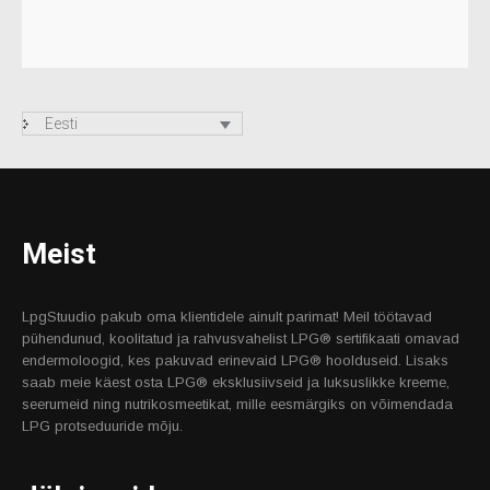
Eesti
Meist
LpgStuudio pakub oma klientidele ainult parimat! Meil töötavad
pühendunud, koolitatud ja rahvusvahelist LPG® sertifikaati omavad
endermoloogid, kes pakuvad erinevaid LPG® hoolduseid. Lisaks
saab meie käest osta LPG® eksklusiivseid ja luksuslikke kreeme,
seerumeid ning nutrikosmeetikat, mille eesmärgiks on võimendada
LPG protseduuride mõju.